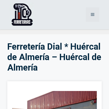
Saltar
al
Menú
contenido
Ferretería Dial * Huércal
de Almería – Huércal de
Almería