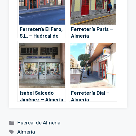
Ferretería El Faro,
Ferretería París –
S.L. – Huércal de
Almería
Almería
Isabel Salcedo
Ferretería Dial –
Jiménez – Almería
Almería
Categorías
Huércal de Almería
Etiquetas
Almería