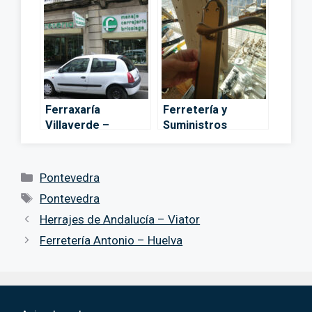
Ferraxaría
Ferretería y
Villaverde –
Suministros
Pontevedra
Pontevedra S.L. –
Pontevedra
Categorías
Pontevedra
Etiquetas
Pontevedra
Herrajes de Andalucía – Viator
Ferretería Antonio – Huelva