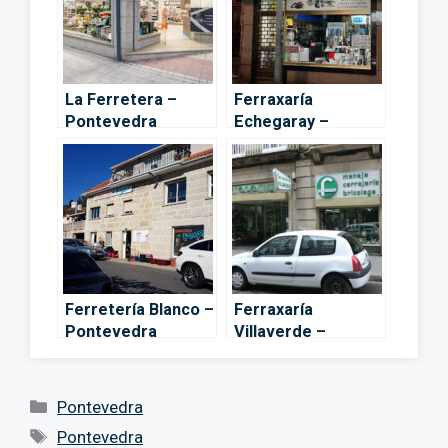
La Ferretera –
Ferraxaría
Pontevedra
Echegaray –
Pontevedra
Ferretería Blanco –
Ferraxaría
Pontevedra
Villaverde –
Pontevedra
Categorías
Pontevedra
Etiquetas
Pontevedra