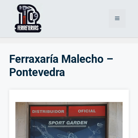
Saltar
al
Menú
contenido
Ferraxaría Malecho –
Pontevedra