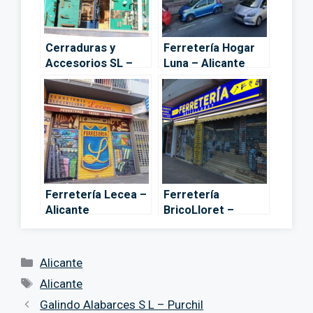
Cerraduras y
Ferretería Hogar
Accesorios SL –
Luna – Alicante
Alicante
Ferretería Lecea –
Ferretería
Alicante
BricoLloret –
Alicante
Categorías
Alicante
Etiquetas
Alicante
Galindo Alabarces S L – Purchil