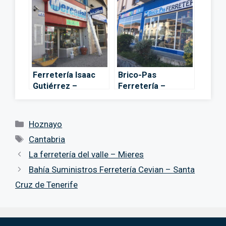
Ferretería Isaac
Brico-Pas
Gutiérrez –
Ferretería –
Comillas
Ontaneda
Categorías
Hoznayo
Etiquetas
Cantabria
La ferretería del valle – Mieres
Bahía Suministros Ferretería Cevian – Santa
Cruz de Tenerife