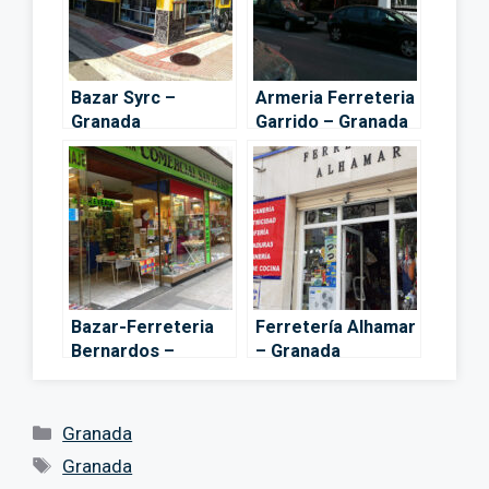
Bazar Syrc –
Armeria Ferreteria
Granada
Garrido – Granada
Bazar-Ferreteria
Ferretería Alhamar
Bernardos –
– Granada
Granada
Categorías
Granada
Etiquetas
Granada