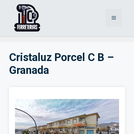
Saltar
al
Menú
contenido
Cristaluz Porcel C B –
Granada