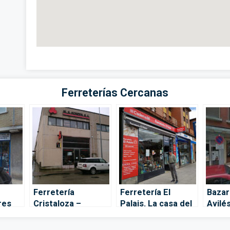
Ferreterías Cercanas
Ferretería
Ferretería El
Bazar
res
Cristaloza –
Palais. La casa del
Avilé
Mieres
manitas. – Oviedo