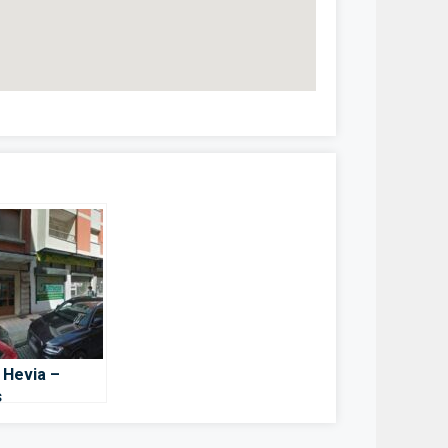
 Hevia –
s