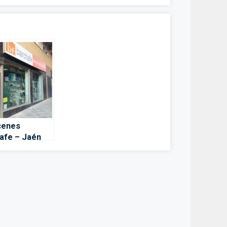
cenes
afe – Jaén