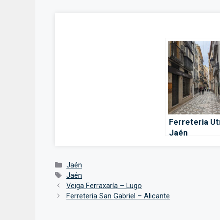
Ferreteria Ut
Jaén
Categorías
Jaén
Etiquetas
Jaén
Veiga Ferraxaría – Lugo
Ferreteria San Gabriel – Alicante