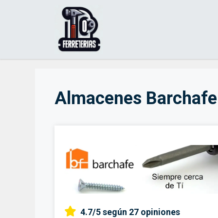
Saltar
al
contenido
Almacenes Barchafe
4.7/5
según 27 opiniones