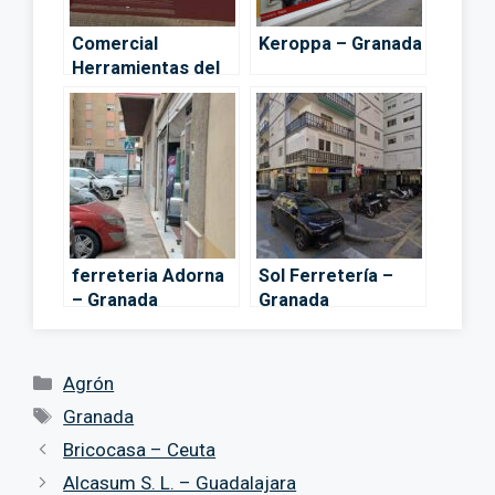
Comercial
Keroppa – Granada
Herramientas del
Sur S.L. – Agrón
ferreteria Adorna
Sol Ferretería –
– Granada
Granada
Categorías
Agrón
Etiquetas
Granada
Bricocasa – Ceuta
Alcasum S. L. – Guadalajara