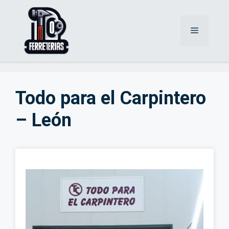
Saltar
al
Menú
contenido
Todo para el Carpintero
– León