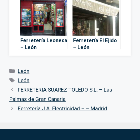
Ferretería Leonesa
Ferretería El Ejido
– León
– León
Categorías
León
Etiquetas
León
FERRETERIA SUAREZ TOLEDO S.L. – Las
Palmas de Gran Canaria
Ferretería J.A. Electricidad – – Madrid