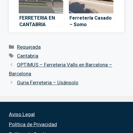
FERRETERIA EN
Ferretería Casado
CANTABRIA
– Somo
SUMINISTROS
TOMÁS – Unquera
Categorías
Requejada
Etiquetas
Cantabria
OPTIMUS – Ferreteria Valls en Barcelona –
Barcelona
Guria Ferreteria – Usánsolo
Aviso Legal
Política de Privacidad