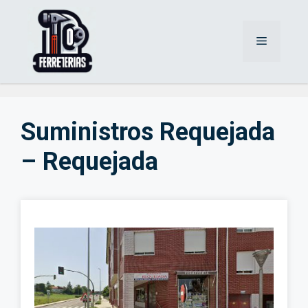
Saltar
al
Menú
contenido
Suministros Requejada
– Requejada