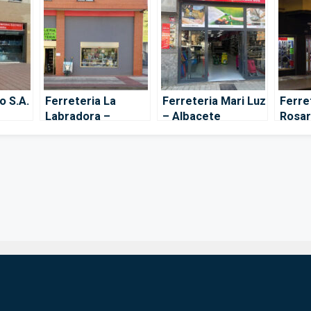
o S.A.
Ferreteria La
Ferreteria Mari Luz
Ferre
Labradora –
– Albacete
Rosar
Albacete
Albac