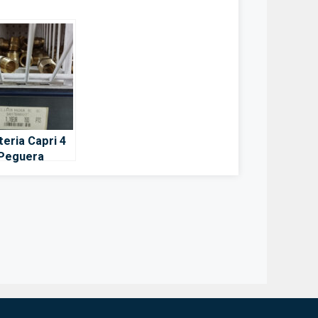
teria Capri 4
 Peguera