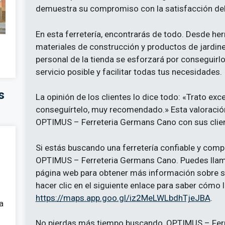
demuestra su compromiso con la satisfacción del 
En esta ferretería, encontrarás de todo. Desde her
materiales de construcción y productos de jardiner
personal de la tienda se esforzará por conseguirlo 
servicio posible y facilitar todas tus necesidades.
s
La opinión de los clientes lo dice todo: «Trato exc
conseguírtelo, muy recomendado.» Esta valoración
OPTIMUS – Ferreteria Germans Cano con sus clie
Si estás buscando una ferretería confiable y comp
OPTIMUS – Ferreteria Germans Cano. Puedes llamar
página web para obtener más información sobre s
hacer clic en el siguiente enlace para saber cómo ll
https://maps.app.goo.gl/iz2MeLWLbdhTjeJBA
.
a
No pierdas más tiempo buscando, OPTIMUS – Ferr