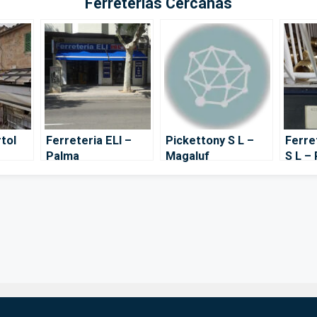
Ferreterías Cercanas
rtol
Ferreteria ELI –
Pickettony S L –
Ferre
Palma
Magaluf
S L –