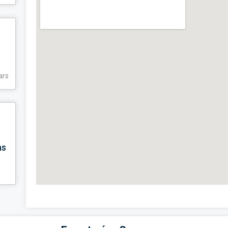
ars
ns