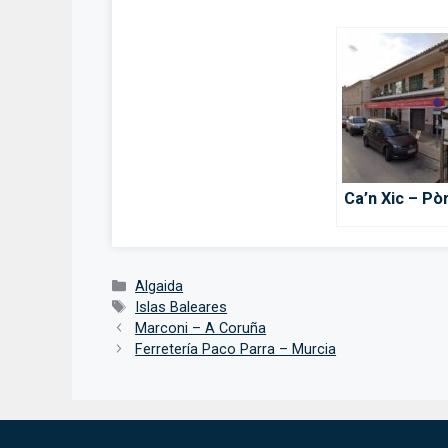
Ca’n Xic – Pò
Categorías
Algaida
Etiquetas
Islas Baleares
Marconi – A Coruña
Ferretería Paco Parra – Murcia