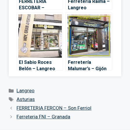
FERRETERIA
Ferreteria Raima –
ESCOBAR –
Langreo
Langreo
El Sabio Roces
Ferretería
Belón – Langreo
Malumar’s – Gijón
Categorías
Langreo
Etiquetas
Asturias
FERRETERIA FERCON – Son Ferriol
Ferreteria FNI – Granada