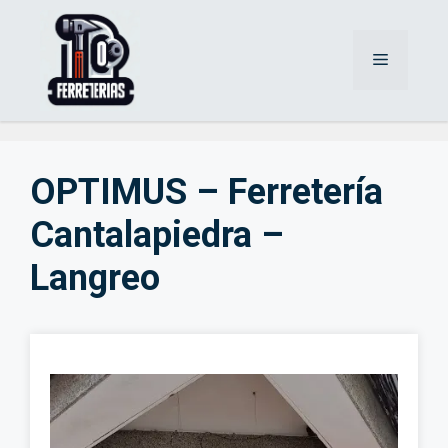
Saltar
al
Menú
contenido
OPTIMUS – Ferretería
Cantalapiedra –
Langreo