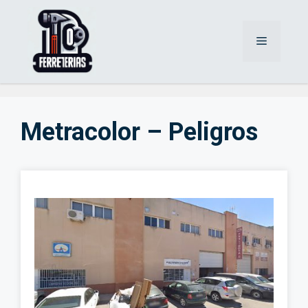
Saltar
al
Menú
contenido
Metracolor – Peligros