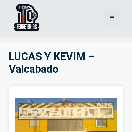
Saltar
al
Menú
contenido
LUCAS Y KEVIM –
Valcabado