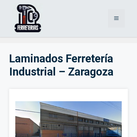
Saltar
al
Menú
contenido
Laminados Ferretería
Industrial – Zaragoza