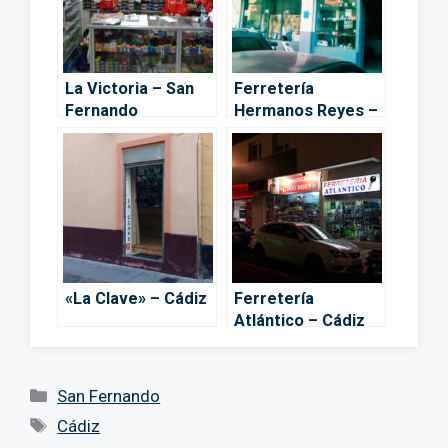
La Victoria – San
Ferretería
Fernando
Hermanos Reyes –
San Fernando
«La Clave» – Cádiz
Ferretería
Atlántico – Cádiz
Categorías
San Fernando
Etiquetas
Cádiz