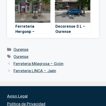
Ferreteria
Decorense S L –
Hergonp –
Ourense
Ourense
Categorías
Ourense
Etiquetas
Ourense
Ferreteria Milagrosa – Gijón
Ferretería LINCA – Jaén
Aviso Legal
Política de Privacidad