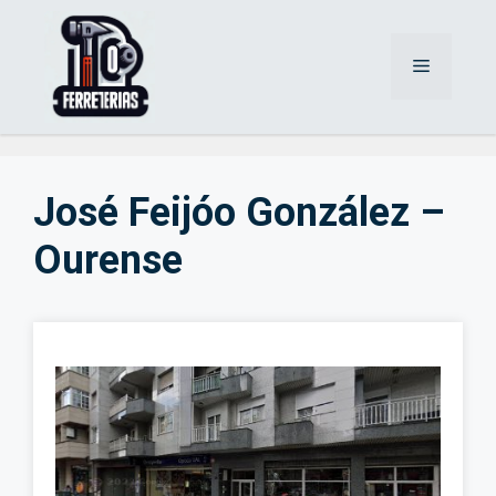
Saltar
al
Menú
contenido
José Feijóo González –
Ourense