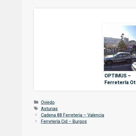
OPTIMUS –
Ferretería Ot
Oviedo
Categorías
Oviedo
Etiquetas
Asturias
Cadena 88 Ferreteria – Valencia
Ferretería Cid – Burgos