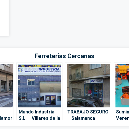
Ferreterías Cercanas
Mundo Industria
TRABAJO SEGURO
Sumin
llamor
S.L. – Villares de la
– Salamanca
Verem
la
Reina
Sala