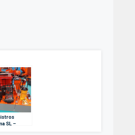
istros
a SL –
manca