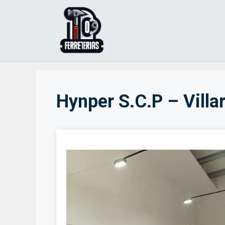
Saltar
al
contenido
Hynper S.C.P – Villar