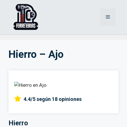
Saltar
al
Menú
contenido
Hierro – Ajo
4.4/5
según 18 opiniones
Hierro