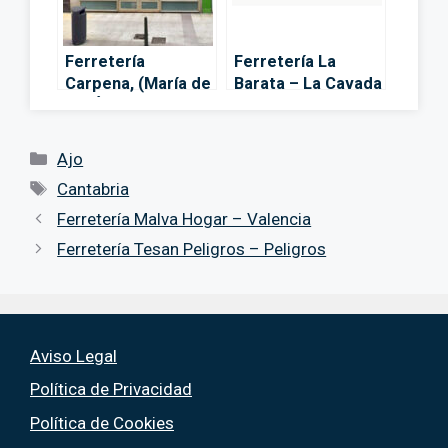
Ferretería
Ferretería La
Carpena, (María de
Barata – La Cavada
los Ángeles Pérez
Guerra). –
Torrelavega
Categorías
Ajo
Etiquetas
Cantabria
Ferretería Malva Hogar – Valencia
Ferretería Tesan Peligros – Peligros
Aviso Legal
Política de Privacidad
Política de Cookies