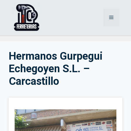
Saltar
al
Menú
contenido
Hermanos Gurpegui
Echegoyen S.L. –
Carcastillo