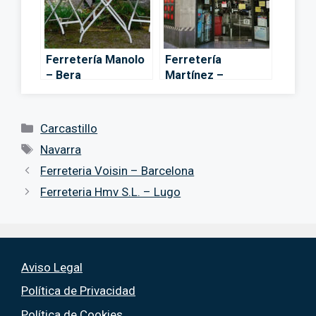
Ferretería Manolo
Ferretería
– Bera
Martínez –
Pamplona
Categorías
Carcastillo
Etiquetas
Navarra
Ferreteria Voisin – Barcelona
Ferreteria Hmv S.L. – Lugo
Aviso Legal
Política de Privacidad
Política de Cookies