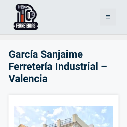
Saltar
al
Menú
contenido
García Sanjaime
Ferretería Industrial –
Valencia