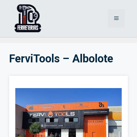
Saltar
al
Menú
contenido
FerviTools – Albolote