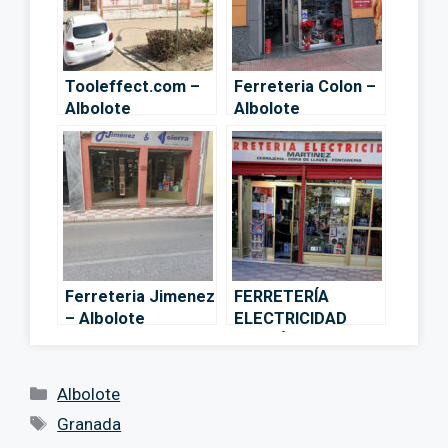
Tooleffect.com –
Ferreteria Colon –
Albolote
Albolote
Ferreteria Jimenez
FERRETERÍA
– Albolote
ELECTRICIDAD
MARTÍNEZ –
Granada
Categorías
Albolote
Etiquetas
Granada