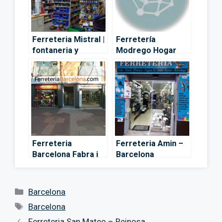
Ferreteria Mistral |
Ferretería
fontaneria y
Modrego Hogar
pintura – Barcelona
Barcelona –
Barcelona
Ferreteria
Ferreteria Amin –
Barcelona Fabra i
Barcelona
Puig – Barcelona
Categorías
Barcelona
Etiquetas
Barcelona
Ferreteria San Mateo – Reinosa