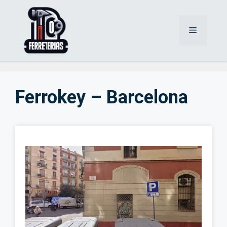
Saltar
al
Menú
contenido
Ferrokey – Barcelona