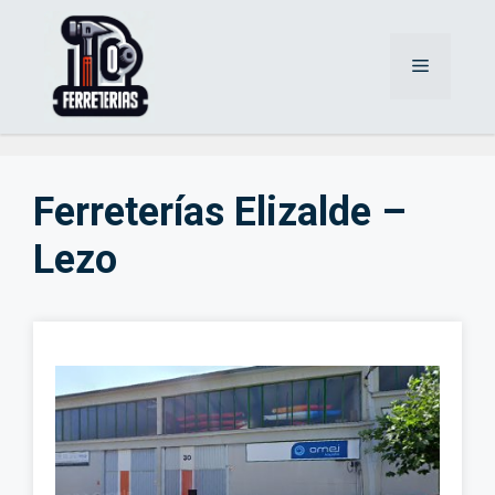
Saltar
al
Menú
contenido
Ferreterías Elizalde –
Lezo