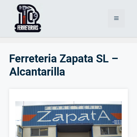
Saltar
al
Menú
contenido
Ferreteria Zapata SL –
Alcantarilla