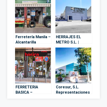
Ferretería Manila –
HERRAJES EL
Alcantarilla
METRO S.L. |
Delegación de
Murcia. –
Alcantarilla
FERRETERIA
Coresur, S.L.
BASICA –
Representaciones
Alcantarilla
De Ferretería –
Alcantarilla