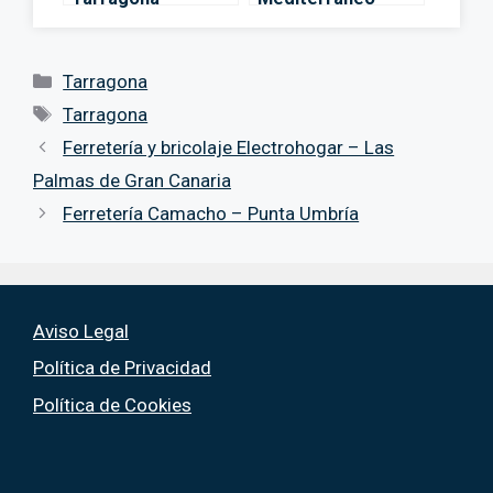
Cadena88 –
Tarragona
Categorías
Tarragona
Etiquetas
Tarragona
Ferretería y bricolaje Electrohogar – Las
Palmas de Gran Canaria
Ferretería Camacho – Punta Umbría
Aviso Legal
Política de Privacidad
Política de Cookies