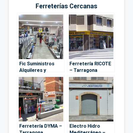
Ferreterías Cercanas
Fic Suministros
Ferretería RICOTE
Alquileres y
– Tarragona
Servicios Técnicos
para la Industria
S.L. – Tarragona
Ferretería DYMA –
Electro Hidro
Tarragona
Mediterráneo –