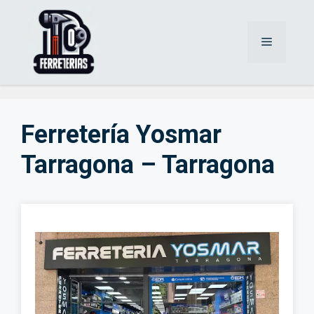
Saltar
al
Menú
contenido
Ferretería Yosmar
Tarragona – Tarragona