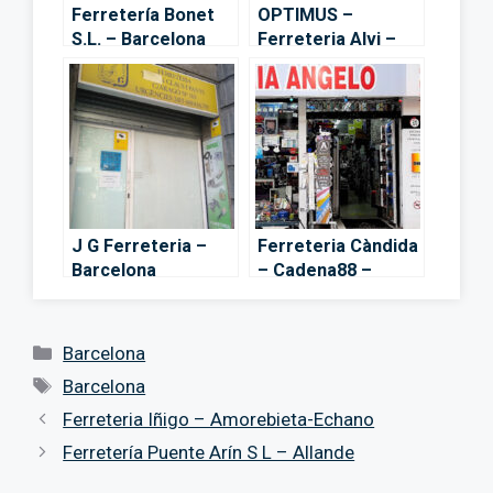
Ferretería Bonet
OPTIMUS –
S.L. – Barcelona
Ferreteria Alvi –
Barcelona
J G Ferreteria –
Ferreteria Càndida
Barcelona
– Cadena88 –
Barcelona
Categorías
Barcelona
Etiquetas
Barcelona
Ferreteria Iñigo – Amorebieta-Echano
Ferretería Puente Arín S L – Allande