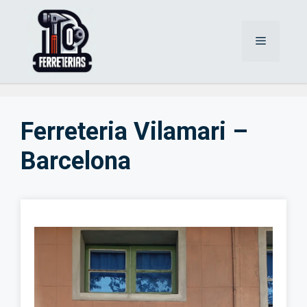
Saltar
al
Menú
contenido
Ferreteria Vilamari –
Barcelona