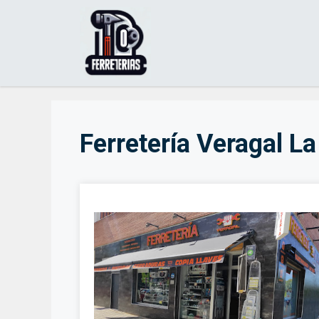
Saltar
al
contenido
Ferretería Veragal La