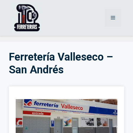
Saltar
al
Menú
contenido
Ferretería Valleseco –
San Andrés