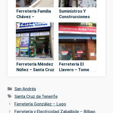
Ferretería Familia
Suministros Y
Chávez –
Construcciones
Tacoronte
Santana
(Ferreteria
SUCONSA) – Santa
Cruz de Tenerife
Ferretería Méndez
Ferretería El
Núñez – Santa Cruz
Llavero – Tome
de Tenerife
cano – Santa Cruz
de Tenerife
Categorías
San Andrés
Etiquetas
Santa Cruz de Tenerife
Ferretería González – Lugo
Ferretería y Electricidad Zabalbide – Bilbao