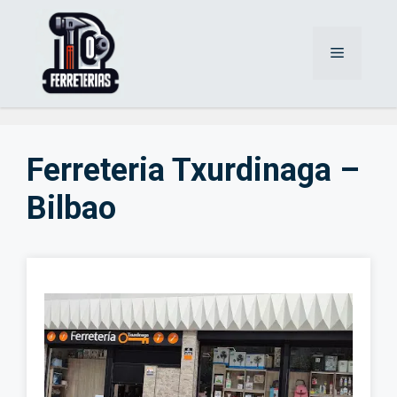
Saltar
al
Menú
contenido
Ferreteria Txurdinaga –
Bilbao