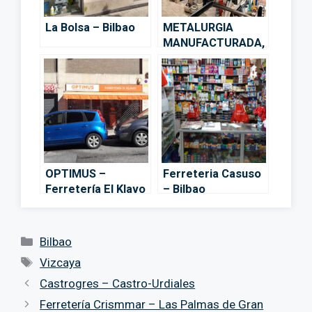
La Bolsa – Bilbao
METALURGIA
MANUFACTURADA,
S.A. – Bilbao
OPTIMUS –
Ferreteria Casuso
Ferretería El Klavo
– Bilbao
– Bilbao
Categorías
Bilbao
Etiquetas
Vizcaya
Castrogres – Castro-Urdiales
Ferretería Crismmar – Las Palmas de Gran