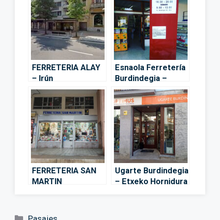
FERRETERIA ALAY
Esnaola Ferretería
– Irún
Burdindegia –
Beasain
FERRETERIA SAN
Ugarte Burdindegia
MARTIN
– Etxeko Hornidura
BURDINDEGIA – San
– Cestona
Sebastián
Categorías
Pasajes