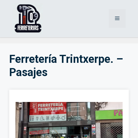
Saltar
al
Menú
contenido
Ferretería Trintxerpe. –
Pasajes