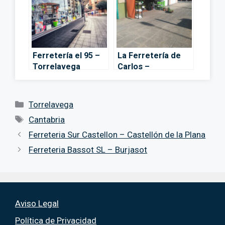
Ferretería el 95 –
La Ferretería de
Torrelavega
Carlos –
Torrelavega
Categorías
Torrelavega
Etiquetas
Cantabria
Ferreteria Sur Castellon – Castellón de la Plana
Ferreteria Bassot SL – Burjasot
Aviso Legal
Política de Privacidad