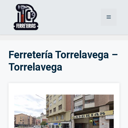
Saltar
al
Menú
contenido
Ferretería Torrelavega –
Torrelavega