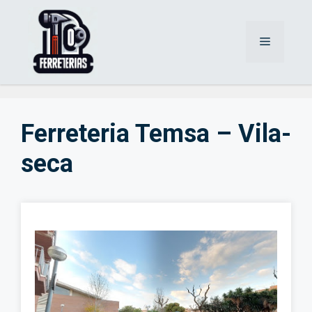
Saltar
al
Menú
contenido
Ferreteria Temsa – Vila-
seca