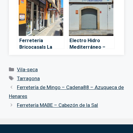
Ferreteria
Electro Hidro
Bricocasals La
Mediterráneo –
Pineda – Cadena88
Cadena88 –
– La Pineda
Tarragona
Categorías
Vila-seca
Etiquetas
Tarragona
Ferretería de Mingo – Cadena88 – Azuqueca de
Henares
Ferretería MABE – Cabezón de la Sal