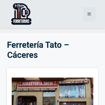
Saltar
al
Menú
contenido
Ferretería Tato –
Cáceres