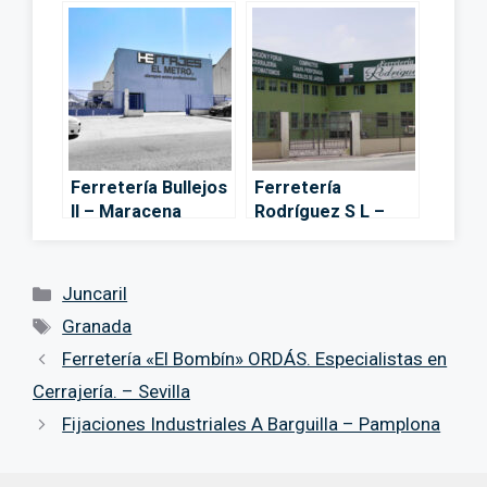
Huétor Vega
Ferretería Bullejos
Ferretería
II – Maracena
Rodríguez S L –
Granada
Categorías
Juncaril
Etiquetas
Granada
Ferretería «El Bombín» ORDÁS. Especialistas en
Cerrajería. – Sevilla
Fijaciones Industriales A Barguilla – Pamplona