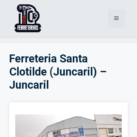
Saltar
al
Menú
contenido
Ferreteria Santa
Clotilde (Juncaril) –
Juncaril