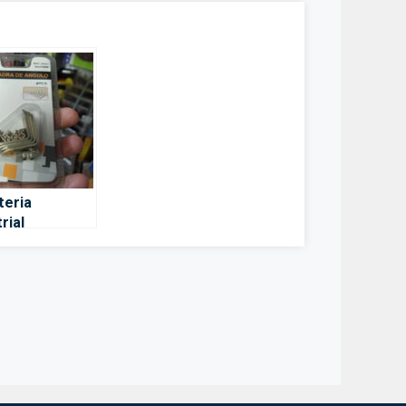
teria
rial
mientas De
ruccillo S N –
llón de la