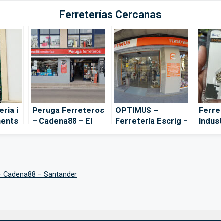
Ferreterías Cercanas
ria i
Peruga Ferreteros
OPTIMUS –
Ferre
ments
– Cadena88 – El
Ferretería Escrig –
Indust
e la
Grao de Castellón
Castellón de la
Herra
Plana
Const
Caste
Plana
– Cadena88 – Santander