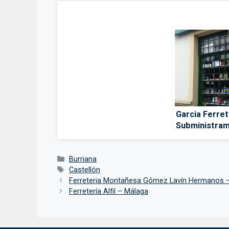
Garcia Ferrete
Subministra
– Castellón d
Plana
Categorías
Burriana
Etiquetas
Castellón
Ferreteria Montañesa Gómez Lavín Hermanos 
Ferretería Alfil – Málaga