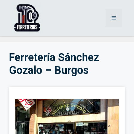
Saltar
al
Menú
contenido
Ferretería Sánchez
Gozalo – Burgos