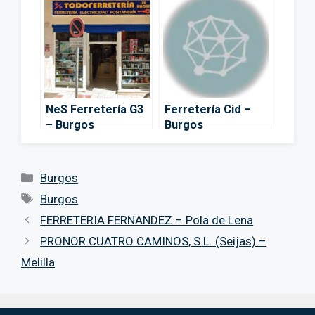
NeS Ferretería G3
Ferretería Cid –
– Burgos
Burgos
Categorías
Burgos
Etiquetas
Burgos
FERRETERIA FERNANDEZ – Pola de Lena
PRONOR CUATRO CAMINOS, S.L. (Seijas) –
Melilla