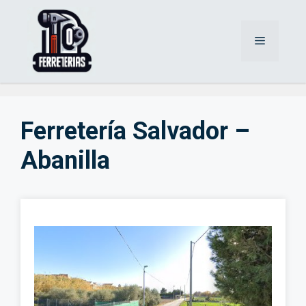
Saltar
al
Menú
contenido
Ferretería Salvador –
Abanilla