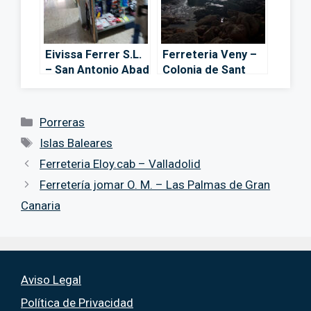
Eivissa Ferrer S.L.
Ferreteria Veny –
– San Antonio Abad
Colonia de Sant
Jordi
Categorías
Porreras
Etiquetas
Islas Baleares
Ferreteria Eloy.cab – Valladolid
Ferretería jomar O. M. – Las Palmas de Gran
Canaria
Aviso Legal
Política de Privacidad