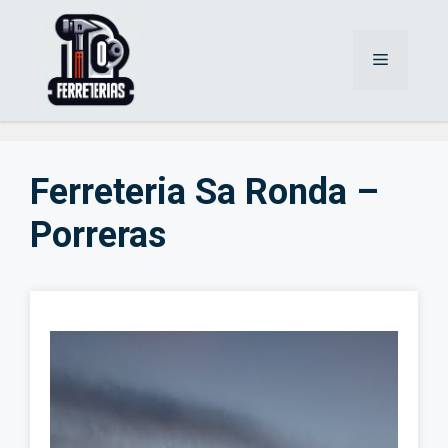
Saltar
al
Menú
contenido
Ferreteria Sa Ronda –
Porreras