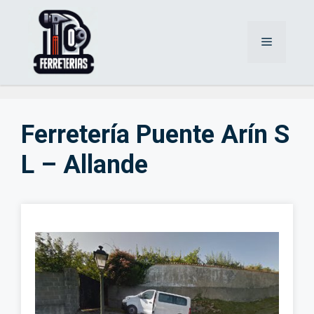
Saltar
al
Menú
contenido
Ferretería Puente Arín S
L – Allande