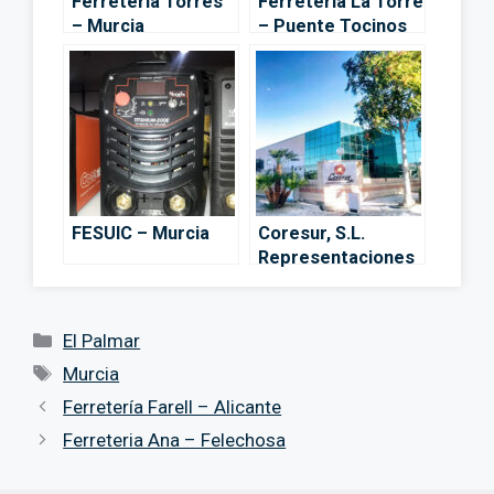
Ferretería Torres
Ferretería La Torre
– Murcia
– Puente Tocinos
FESUIC – Murcia
Coresur, S.L.
Representaciones
De Ferretería –
Alcantarilla
Categorías
El Palmar
Etiquetas
Murcia
Ferretería Farell – Alicante
Ferreteria Ana – Felechosa