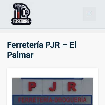
Saltar
al
Menú
contenido
Ferretería PJR – El
Palmar