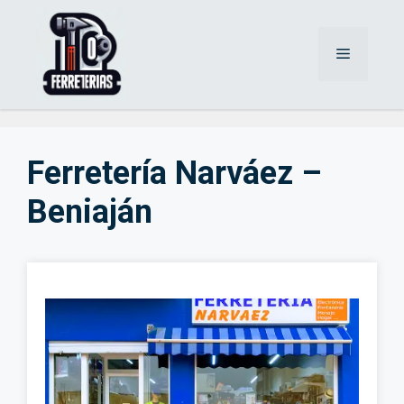
Saltar
al
Menú
contenido
Ferretería Narváez –
Beniaján