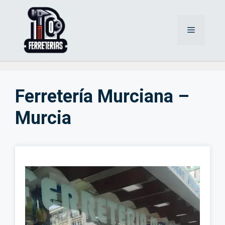
Saltar
al
Menú
contenido
Ferretería Murciana –
Murcia