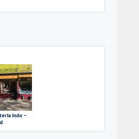
tería Indo –
d