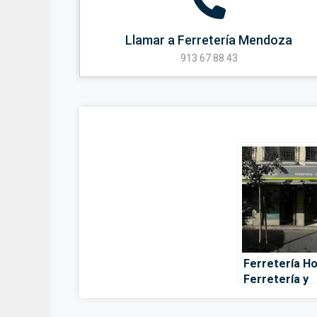
Llamar a Ferretería Mendoza
913 67 88 43
Ferretería H
Ferretería y
cerrajería en
Madrid – Mad