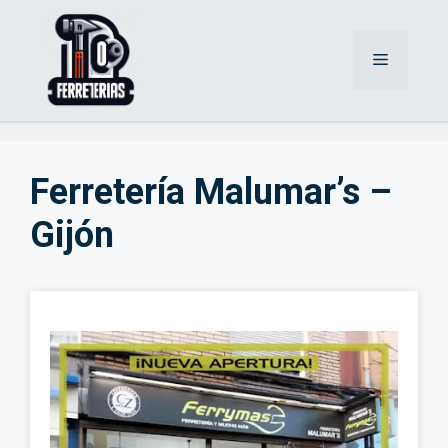
Saltar
al
Menú
contenido
Ferretería Malumar’s –
Gijón