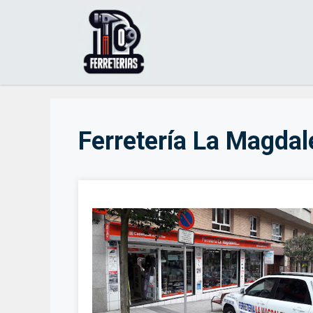
Saltar
al
contenido
Ferretería La Magda