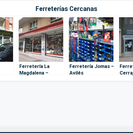
Ferreterías Cercanas
–
Ferretería La
Ferretería Jomas –
Ferre
Magdalena –
Avilés
Cerraj
Cadena88 – Avilés
Avilé