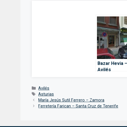
Bazar Hevia 
Avilés
Categorías
Avilés
Etiquetas
Asturias
María Jesús Sutil Ferrero – Zamora
Ferretería Farican – Santa Cruz de Tenerife