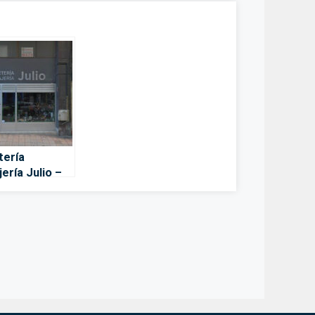
tería
ería Julio –
s